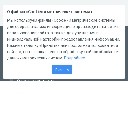
О файлах «Cookie» и метрических системах
Мы используем файлы «Cookie» и метрические системы
для сбора и анализа информации о производительности и
использовании сайта, а также для улучшения и
Русский
индивидуальной настройки предоставления информации.
Справка
Нажимая кнопку «Принять» или продолжая пользоваться
сайтом, вы соглашаетесь на обработку файлов «Cookie» и
Форма обратной связи
данных метрических систем.
Подробнее
Контакты
Принять
Тарифы
Конструктор тестов
Конструктор опросов
Конструктор кроссвордов
Диалоговые тренажёры
Комплексные задания
Система Дистанционного Обучения