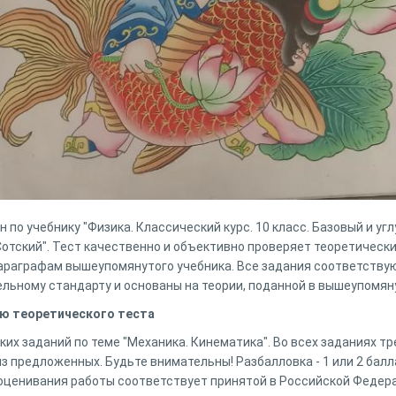
по учебнику "Физика. Классический курс. 10 класс. Базовый и углу
Н. Сотский". Тест качественно и объективно проверяет теоретичес
параграфам вышеупомянутого учебника. Все задания соответств
льному стандарту и основаны на теории, поданной в вышеупомян
ю теоретического теста
их заданий по теме "Механика. Кинематика". Во всех заданиях т
з предложенных. Будьте внимательны! Разбалловка - 1 или 2 балл
оценивания работы соответствует принятой в Российской Федер