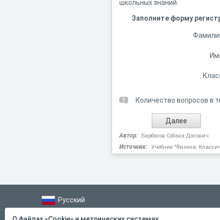
школьных знаний.
Заполните форму регист
Фамили
Им
Клас
Количество вопросов в т
Автор:
Барбосов Собака Дагович
Источник:
Учебник "Физика. Классич
Русский
Справка
О файлах «Cookie» и метрических системах