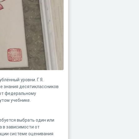
блённый уровни. Г. Я.
кие знания десятиклассников
уют федеральному
утом учебнике.
ребуется выбрать один или
а в зависимости от
ации системе оценивания