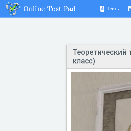
Online Test Pad
Тесты
Теоретический т
класс)