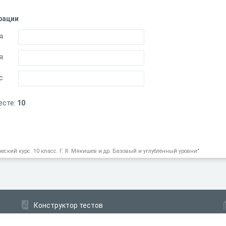
рации
я
я
с
есте:
10
еский курс. 10 класс. Г. Я. Мякишев и др. Базовый и углублённый уровни"
Конструктор тестов
Конструктор опросов