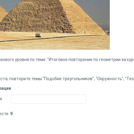
зового уровня по теме: "Итоговое повторение по геометрии за кур
та, повторите темы:"Подобие треугольников", "Окружность", "Те
рации
я
есте:
9