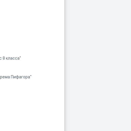
с 8 класса"
орема Пифагора"