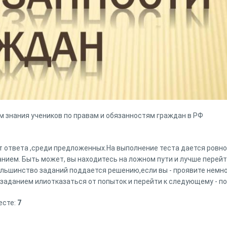
м знания учеников по правам и обязанностям граждан в РФ
 ответа ,среди предложенных.На выполнение теста дается ровно
нием. Быть может, вы находитесь на ложном пути и лучше перейт
ольшинство заданий поддается решению,если вы - проявите немно
аданием илиотказаться от попыток и перейти к следующему - п
есте:
7