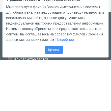
Мы используем файлы «Cookie» и метрические системы
для сбора и анализа информации о производительности и
использовании сайта, а также для улучшения и
Русский
индивидуальной настройки предоставления информации.
Справка
Нажимая кнопку «Принять» или продолжая пользоваться
сайтом, вы соглашаетесь на обработку файлов «Cookie» и
Форма обратной связи
данных метрических систем.
Подробнее
Контакты
Принять
Тарифы
Конструктор тестов
Конструктор опросов
Конструктор кроссвордов
Диалоговые тренажёры
Комплексные задания
Система Дистанционного Обучения