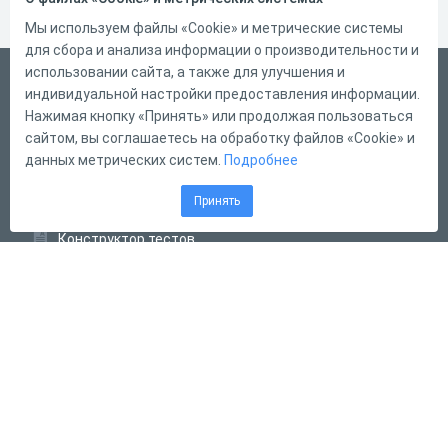
Мы используем файлы «Cookie» и метрические системы
для сбора и анализа информации о производительности и
использовании сайта, а также для улучшения и
Русский
индивидуальной настройки предоставления информации.
Справка
Нажимая кнопку «Принять» или продолжая пользоваться
сайтом, вы соглашаетесь на обработку файлов «Cookie» и
Форма обратной связи
данных метрических систем.
Подробнее
Контакты
Принять
Тарифы
Конструктор тестов
Конструктор опросов
Конструктор кроссвордов
Диалоговые тренажёры
Комплексные задания
Система Дистанционного Обучения