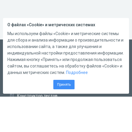
О файлах «Cookie» и метрических системах
Мы используем файлы «Cookie» и метрические системы
для сбора и анализа информации о производительности и
использовании сайта, а также для улучшения и
Русский
индивидуальной настройки предоставления информации.
Справка
Нажимая кнопку «Принять» или продолжая пользоваться
сайтом, вы соглашаетесь на обработку файлов «Cookie» и
Форма обратной связи
данных метрических систем.
Подробнее
Контакты
Принять
Тарифы
Конструктор тестов
Конструктор опросов
Конструктор кроссвордов
Диалоговые тренажёры