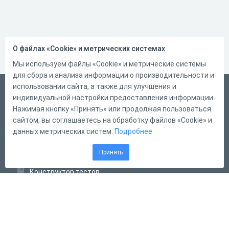
О файлах «Cookie» и метрических системах
Мы используем файлы «Cookie» и метрические системы
для сбора и анализа информации о производительности и
использовании сайта, а также для улучшения и
Русский
индивидуальной настройки предоставления информации.
Справка
Нажимая кнопку «Принять» или продолжая пользоваться
сайтом, вы соглашаетесь на обработку файлов «Cookie» и
Форма обратной связи
данных метрических систем.
Подробнее
Контакты
Принять
Тарифы
Конструктор тестов
Конструктор опросов
Конструктор кроссвордов
Диалоговые тренажёры