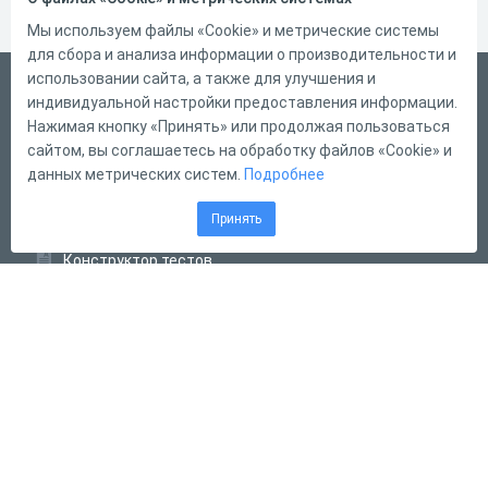
Мы используем файлы «Cookie» и метрические системы
для сбора и анализа информации о производительности и
использовании сайта, а также для улучшения и
Русский
индивидуальной настройки предоставления информации.
Справка
Нажимая кнопку «Принять» или продолжая пользоваться
сайтом, вы соглашаетесь на обработку файлов «Cookie» и
Форма обратной связи
данных метрических систем.
Подробнее
Контакты
Принять
Тарифы
Конструктор тестов
Конструктор опросов
Конструктор кроссвордов
Диалоговые тренажёры
Комплексные задания
Система Дистанционного Обучения