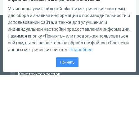
Мы используем файлы «Cookie» и метрические системы
для сбора и анализа информации о производительности и
использовании сайта, а также для улучшения и
Русский
индивидуальной настройки предоставления информации.
Справка
Нажимая кнопку «Принять» или продолжая пользоваться
сайтом, вы соглашаетесь на обработку файлов «Cookie» и
Форма обратной связи
данных метрических систем.
Подробнее
Контакты
Принять
Тарифы
Конструктор тестов
Конструктор опросов
Конструктор кроссвордов
Диалоговые тренажёры
Комплексные задания
Система Дистанционного Обучения