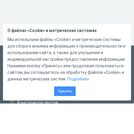
О файлах «Cookie» и метрических системах
Мы используем файлы «Cookie» и метрические системы
для сбора и анализа информации о производительности и
использовании сайта, а также для улучшения и
Русский
индивидуальной настройки предоставления информации.
Справка
Нажимая кнопку «Принять» или продолжая пользоваться
сайтом, вы соглашаетесь на обработку файлов «Cookie» и
Форма обратной связи
данных метрических систем.
Подробнее
Контакты
Принять
Тарифы
Конструктор тестов
Конструктор опросов
Конструктор кроссвордов
Диалоговые тренажёры