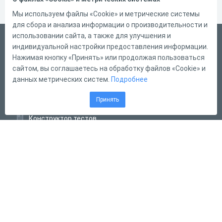
Мы используем файлы «Cookie» и метрические системы
для сбора и анализа информации о производительности и
использовании сайта, а также для улучшения и
Русский
индивидуальной настройки предоставления информации.
Справка
Нажимая кнопку «Принять» или продолжая пользоваться
сайтом, вы соглашаетесь на обработку файлов «Cookie» и
Форма обратной связи
данных метрических систем.
Подробнее
Контакты
Принять
Тарифы
Конструктор тестов
Конструктор опросов
Конструктор кроссвордов
Диалоговые тренажёры
Комплексные задания
Система Дистанционного Обучения