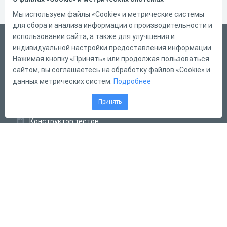
Мы используем файлы «Cookie» и метрические системы
для сбора и анализа информации о производительности и
использовании сайта, а также для улучшения и
Русский
индивидуальной настройки предоставления информации.
Справка
Нажимая кнопку «Принять» или продолжая пользоваться
сайтом, вы соглашаетесь на обработку файлов «Cookie» и
Форма обратной связи
данных метрических систем.
Подробнее
Контакты
Принять
Тарифы
Конструктор тестов
Конструктор опросов
Конструктор кроссвордов
Диалоговые тренажёры
Комплексные задания
Система Дистанционного Обучения