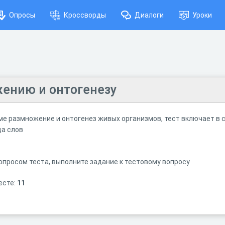
Опросы
Кроссворды
Диалоги
Уроки
жению и онтогенезу
ме размножение и онтогенез живых организмов, тест включает в с
да слов
опросом теста, выполните задание к тестовому вопросу
есте:
11