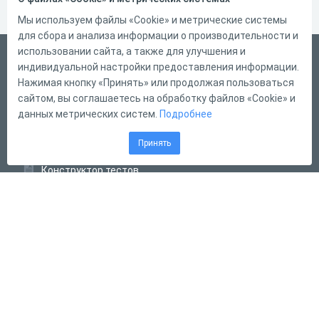
Мы используем файлы «Cookie» и метрические системы
для сбора и анализа информации о производительности и
использовании сайта, а также для улучшения и
Русский
индивидуальной настройки предоставления информации.
Справка
Нажимая кнопку «Принять» или продолжая пользоваться
сайтом, вы соглашаетесь на обработку файлов «Cookie» и
Форма обратной связи
данных метрических систем.
Подробнее
Контакты
Принять
Тарифы
Конструктор тестов
Конструктор опросов
Конструктор кроссвордов
Диалоговые тренажёры
Комплексные задания
Система Дистанционного Обучения