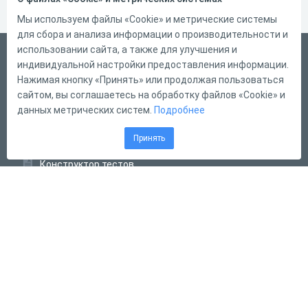
Мы используем файлы «Cookie» и метрические системы
для сбора и анализа информации о производительности и
использовании сайта, а также для улучшения и
Русский
индивидуальной настройки предоставления информации.
Справка
Нажимая кнопку «Принять» или продолжая пользоваться
сайтом, вы соглашаетесь на обработку файлов «Cookie» и
Форма обратной связи
данных метрических систем.
Подробнее
Контакты
Принять
Тарифы
Конструктор тестов
Конструктор опросов
Конструктор кроссвордов
Диалоговые тренажёры
Комплексные задания
Система Дистанционного Обучения