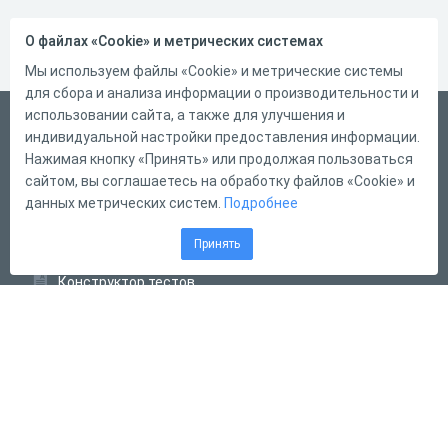
О файлах «Cookie» и метрических системах
Мы используем файлы «Cookie» и метрические системы
для сбора и анализа информации о производительности и
использовании сайта, а также для улучшения и
Русский
индивидуальной настройки предоставления информации.
Справка
Нажимая кнопку «Принять» или продолжая пользоваться
сайтом, вы соглашаетесь на обработку файлов «Cookie» и
Форма обратной связи
данных метрических систем.
Подробнее
Контакты
Принять
Тарифы
Конструктор тестов
Конструктор опросов
Конструктор кроссвордов
Диалоговые тренажёры
Комплексные задания
Система Дистанционного Обучения