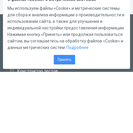
Мы используем файлы «Cookie» и метрические системы
для сбора и анализа информации о производительности и
использовании сайта, а также для улучшения и
Русский
индивидуальной настройки предоставления информации.
Справка
Нажимая кнопку «Принять» или продолжая пользоваться
сайтом, вы соглашаетесь на обработку файлов «Cookie» и
Форма обратной связи
данных метрических систем.
Подробнее
Контакты
Принять
Тарифы
Конструктор тестов
Конструктор опросов
Конструктор кроссвордов
Диалоговые тренажёры
Комплексные задания
Система Дистанционного Обучения