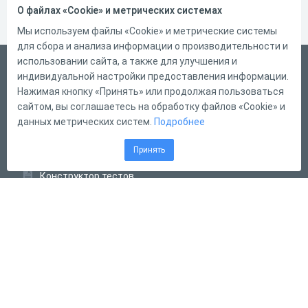
О файлах «Cookie» и метрических системах
Мы используем файлы «Cookie» и метрические системы
для сбора и анализа информации о производительности и
использовании сайта, а также для улучшения и
Русский
индивидуальной настройки предоставления информации.
Справка
Нажимая кнопку «Принять» или продолжая пользоваться
сайтом, вы соглашаетесь на обработку файлов «Cookie» и
Форма обратной связи
данных метрических систем.
Подробнее
Контакты
Принять
Тарифы
Конструктор тестов
Конструктор опросов
Конструктор кроссвордов
Диалоговые тренажёры
Комплексные задания
Система Дистанционного Обучения