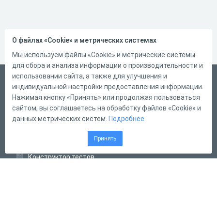
О файлах «Cookie» и метрических системах
Мы используем файлы «Cookie» и метрические системы
для сбора и анализа информации о производительности и
использовании сайта, а также для улучшения и
Русский
индивидуальной настройки предоставления информации.
Справка
Нажимая кнопку «Принять» или продолжая пользоваться
сайтом, вы соглашаетесь на обработку файлов «Cookie» и
Форма обратной связи
данных метрических систем.
Подробнее
Контакты
Принять
Тарифы
Конструктор тестов
Конструктор опросов
Конструктор кроссвордов
Диалоговые тренажёры