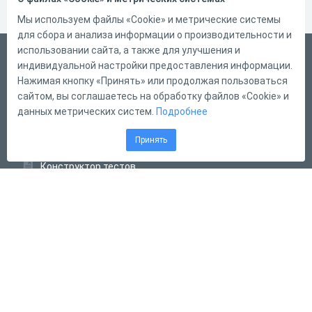
Мы используем файлы «Cookie» и метрические системы
для сбора и анализа информации о производительности и
использовании сайта, а также для улучшения и
Русский
индивидуальной настройки предоставления информации.
Справка
Нажимая кнопку «Принять» или продолжая пользоваться
сайтом, вы соглашаетесь на обработку файлов «Cookie» и
Форма обратной связи
данных метрических систем.
Подробнее
Контакты
Принять
Тарифы
Конструктор тестов
Конструктор опросов
Конструктор кроссвордов
Диалоговые тренажёры
Комплексные задания
Система Дистанционного Обучения