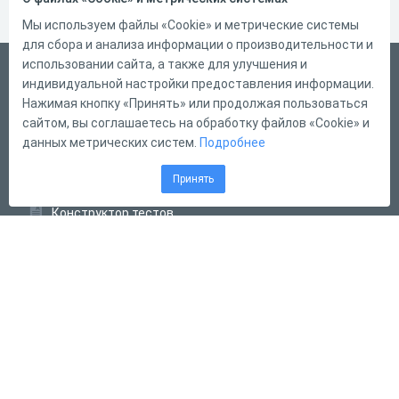
Мы используем файлы «Cookie» и метрические системы
для сбора и анализа информации о производительности и
использовании сайта, а также для улучшения и
Русский
индивидуальной настройки предоставления информации.
Справка
Нажимая кнопку «Принять» или продолжая пользоваться
сайтом, вы соглашаетесь на обработку файлов «Cookie» и
Форма обратной связи
данных метрических систем.
Подробнее
Контакты
Принять
Тарифы
Конструктор тестов
Конструктор опросов
Конструктор кроссвордов
Диалоговые тренажёры
Комплексные задания
Система Дистанционного Обучения