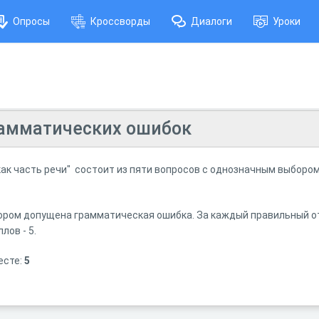
Опросы
Кроссворды
Диалоги
Уроки
амматических ошибок
как часть речи" состоит из пяти вопросов с однозначным выборо
ором допущена грамматическая ошибка. За каждый правильный от
ов - 5.
есте:
5