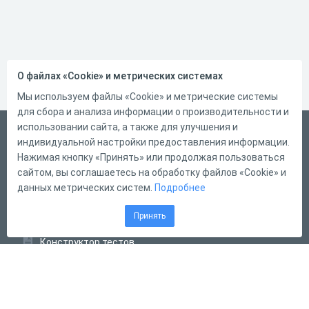
О файлах «Cookie» и метрических системах
Мы используем файлы «Cookie» и метрические системы
для сбора и анализа информации о производительности и
использовании сайта, а также для улучшения и
Русский
индивидуальной настройки предоставления информации.
Справка
Нажимая кнопку «Принять» или продолжая пользоваться
сайтом, вы соглашаетесь на обработку файлов «Cookie» и
Форма обратной связи
данных метрических систем.
Подробнее
Контакты
Принять
Тарифы
Конструктор тестов
Конструктор опросов
Конструктор кроссвордов
Диалоговые тренажёры