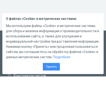
О файлах «Cookie» и метрических системах
Мы используем файлы «Cookie» и метрические системы
для сбора и анализа информации о производительности и
использовании сайта, а также для улучшения и
Русский
индивидуальной настройки предоставления информации.
Справка
Нажимая кнопку «Принять» или продолжая пользоваться
сайтом, вы соглашаетесь на обработку файлов «Cookie» и
Форма обратной связи
данных метрических систем.
Подробнее
Контакты
Принять
Тарифы
Конструктор тестов
Конструктор опросов
Конструктор кроссвордов
Диалоговые тренажёры