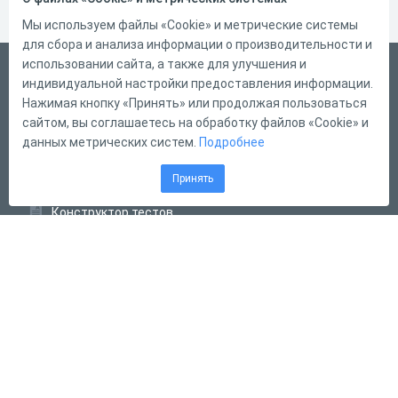
Мы используем файлы «Cookie» и метрические системы
для сбора и анализа информации о производительности и
использовании сайта, а также для улучшения и
Русский
индивидуальной настройки предоставления информации.
Справка
Нажимая кнопку «Принять» или продолжая пользоваться
сайтом, вы соглашаетесь на обработку файлов «Cookie» и
Форма обратной связи
данных метрических систем.
Подробнее
Контакты
Принять
Тарифы
Конструктор тестов
Конструктор опросов
Конструктор кроссвордов
Диалоговые тренажёры
Комплексные задания
Система Дистанционного Обучения