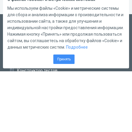
Мы используем файлы «Cookie» и метрические системы
для сбора и анализа информации о производительности и
использовании сайта, а также для улучшения и
Русский
индивидуальной настройки предоставления информации.
Справка
Нажимая кнопку «Принять» или продолжая пользоваться
сайтом, вы соглашаетесь на обработку файлов «Cookie» и
Форма обратной связи
данных метрических систем.
Подробнее
Контакты
Принять
Тарифы
Конструктор тестов
Конструктор опросов
Конструктор кроссвордов
Диалоговые тренажёры
Комплексные задания
Система Дистанционного Обучения