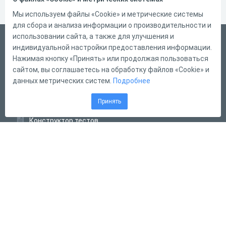
Мы используем файлы «Cookie» и метрические системы
для сбора и анализа информации о производительности и
использовании сайта, а также для улучшения и
Русский
индивидуальной настройки предоставления информации.
Справка
Нажимая кнопку «Принять» или продолжая пользоваться
сайтом, вы соглашаетесь на обработку файлов «Cookie» и
Форма обратной связи
данных метрических систем.
Подробнее
Контакты
Принять
Тарифы
Конструктор тестов
Конструктор опросов
Конструктор кроссвордов
Диалоговые тренажёры
Комплексные задания
Система Дистанционного Обучения