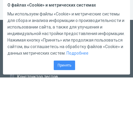
О файлах «Cookie» и метрических системах
Мы используем файлы «Cookie» и метрические системы
для сбора и анализа информации о производительности и
использовании сайта, а также для улучшения и
Русский
индивидуальной настройки предоставления информации.
Справка
Нажимая кнопку «Принять» или продолжая пользоваться
сайтом, вы соглашаетесь на обработку файлов «Cookie» и
Форма обратной связи
данных метрических систем.
Подробнее
Контакты
Принять
Тарифы
Конструктор тестов
Конструктор опросов
Конструктор кроссвордов
Диалоговые тренажёры
Комплексные задания
Система Дистанционного Обучения