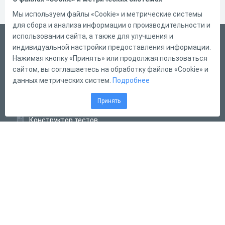
Мы используем файлы «Cookie» и метрические системы
для сбора и анализа информации о производительности и
использовании сайта, а также для улучшения и
Русский
индивидуальной настройки предоставления информации.
Справка
Нажимая кнопку «Принять» или продолжая пользоваться
сайтом, вы соглашаетесь на обработку файлов «Cookie» и
Форма обратной связи
данных метрических систем.
Подробнее
Контакты
Принять
Тарифы
Конструктор тестов
Конструктор опросов
Конструктор кроссвордов
Диалоговые тренажёры
Комплексные задания
Система Дистанционного Обучения