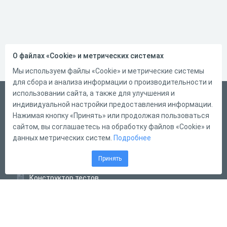
О файлах «Cookie» и метрических системах
Мы используем файлы «Cookie» и метрические системы
для сбора и анализа информации о производительности и
использовании сайта, а также для улучшения и
Русский
индивидуальной настройки предоставления информации.
Справка
Нажимая кнопку «Принять» или продолжая пользоваться
сайтом, вы соглашаетесь на обработку файлов «Cookie» и
Форма обратной связи
данных метрических систем.
Подробнее
Контакты
Принять
Тарифы
Конструктор тестов
Конструктор опросов
Конструктор кроссвордов
Диалоговые тренажёры