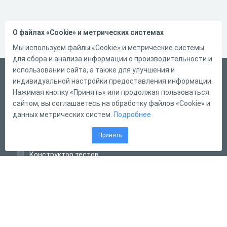
О файлах «Cookie» и метрических системах
Мы используем файлы «Cookie» и метрические системы
для сбора и анализа информации о производительности и
использовании сайта, а также для улучшения и
Русский
индивидуальной настройки предоставления информации.
Справка
Нажимая кнопку «Принять» или продолжая пользоваться
сайтом, вы соглашаетесь на обработку файлов «Cookie» и
Форма обратной связи
данных метрических систем.
Подробнее
Контакты
Принять
Тарифы
Конструктор тестов
Конструктор опросов
Конструктор кроссвордов
Диалоговые тренажёры
Комплексные задания