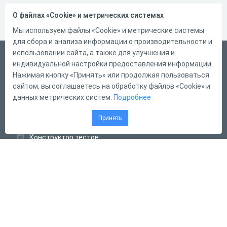
О файлах «Cookie» и метрических системах
Мы используем файлы «Cookie» и метрические системы
для сбора и анализа информации о производительности и
использовании сайта, а также для улучшения и
Русский
индивидуальной настройки предоставления информации.
Справка
Нажимая кнопку «Принять» или продолжая пользоваться
сайтом, вы соглашаетесь на обработку файлов «Cookie» и
Форма обратной связи
данных метрических систем.
Подробнее
Контакты
Принять
Тарифы
Конструктор тестов
Конструктор опросов
Конструктор кроссвордов
Диалоговые тренажёры
Комплексные задания
Система Дистанционного Обучения