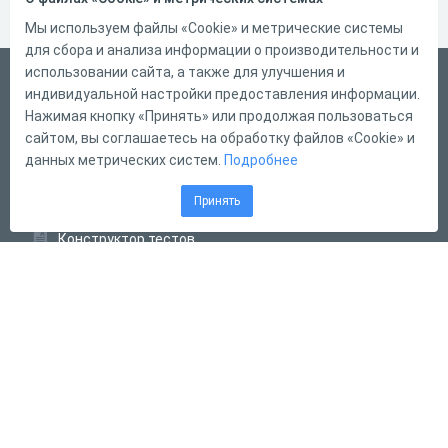
Мы используем файлы «Cookie» и метрические системы
для сбора и анализа информации о производительности и
использовании сайта, а также для улучшения и
Русский
индивидуальной настройки предоставления информации.
Справка
Нажимая кнопку «Принять» или продолжая пользоваться
сайтом, вы соглашаетесь на обработку файлов «Cookie» и
Форма обратной связи
данных метрических систем.
Подробнее
Контакты
Принять
Тарифы
Конструктор тестов
Конструктор опросов
Конструктор кроссвордов
Диалоговые тренажёры
Комплексные задания
Система Дистанционного Обучения