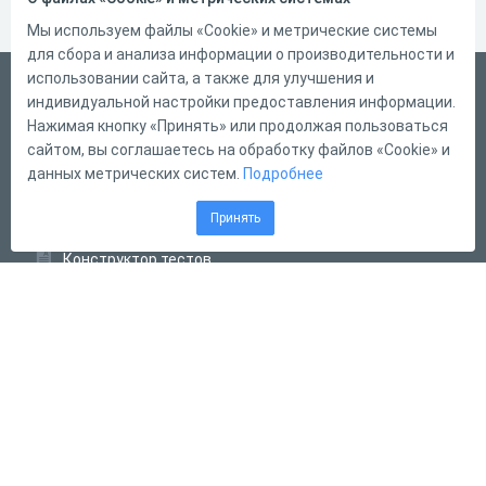
Мы используем файлы «Cookie» и метрические системы
для сбора и анализа информации о производительности и
использовании сайта, а также для улучшения и
Русский
индивидуальной настройки предоставления информации.
Справка
Нажимая кнопку «Принять» или продолжая пользоваться
сайтом, вы соглашаетесь на обработку файлов «Cookie» и
Форма обратной связи
данных метрических систем.
Подробнее
Контакты
Принять
Тарифы
Конструктор тестов
Конструктор опросов
Конструктор кроссвордов
Диалоговые тренажёры
Комплексные задания
Система Дистанционного Обучения