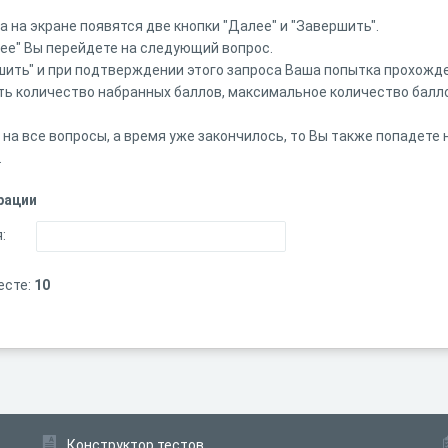
 на экране появятся две кнопки "Далее" и "Завершить".
лее" Вы перейдете на следующий вопрос.
шить" и при подтверждении этого запроса Ваша попытка прохожде
ть количество набранных баллов, максимальное количество балл
 на все вопросы, а время уже закончилось, то Вы также попадете
.
рации
:
есте:
10
Конструктор тестов