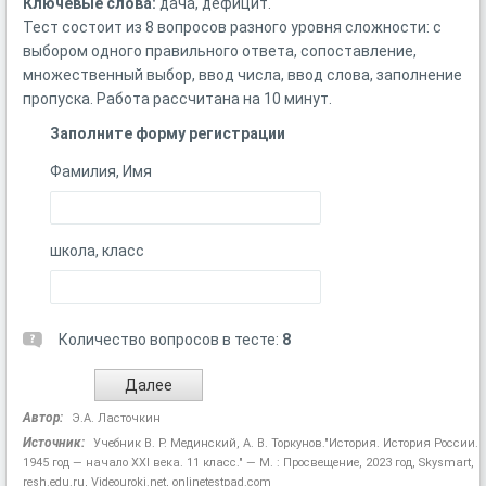
Ключевые слова:
дача, дефицит.
Тест состоит из 8 вопросов разного уровня сложности: с
выбором одного правильного ответа, сопоставление,
множественный выбор, ввод числа, ввод слова, заполнение
пропуска. Работа рассчитана на 10 минут.
Заполните форму регистрации
Фамилия, Имя
школа, класс
Количество вопросов в тесте:
8
Автор:
Э.А. Ласточкин
Источник:
Учебник В. Р. Мединский, А. В. Торкунов."История. История России.
1945 год — начало XXI века. 11 класс." — М. : Просвещение, 2023 год, Skysmart,
resh.edu.ru, Videouroki.net, onlinetestpad.com