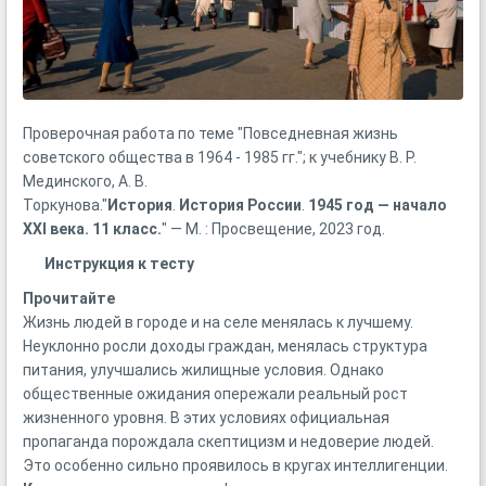
Проверочная работа по теме "Повседневная жизнь
советского общества в 1964 - 1985 гг."; к учебнику В. Р.
Мединского, А. В.
Торкунова."
История
.
История
России
.
1945
год — начало
XXI века.
11
класс.
" — М. : Просвещение, 2023 год.
Инструкция к тесту
Прочитайте
Жизнь людей в городе и на селе менялась к лучшему.
Неуклонно росли доходы граждан, менялась структура
питания, улучшались жилищные условия. Однако
общественные ожидания опережали реальный рост
жизненного уровня. В этих условиях официальная
пропаганда порождала скептицизм и недоверие людей.
Это особенно сильно проявилось в кругах интеллигенции.