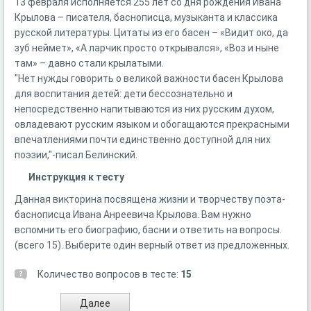
13 февраля исполняется 255 лет со дня рождения Ивана
Крылова – писателя, баснописца, музыканта и классика
русской литературы. Цитаты из его басен – «Видит око, да
зуб неймет», «А ларчик просто открывался», «Воз и ныне
там» – давно стали крылатыми.
"Нет нужды говорить о великой важности басен Крылова
для воспитания детей: дети бессознательно и
непосредственно напитываются из них русским духом,
овладевают русским языком и обогащаются прекрасными
впечатлениями почти единственно доступной для них
поэзии,"-писал Белинский.
Инструкция к тесту
Данная викторина посвящена жизни и творчеству поэта-
баснописца Ивана Анреевича Крылова. Вам нужно
вспомнить его биографию, басни и ответить на вопросы.
(всего 15). Выберите один верный ответ из предложенных.
Количество вопросов в тесте:
15