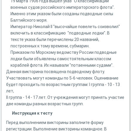
19 марта 1906 года вышел указ "О классификации
военных судов российского императорского флота".
Именно этим указом были созданы подводные силы
Балтийского моря.
Император Николай II "высочайше повелеть соизволил"
включить в классификацию "подводные лодки". В
тексте указа были перечислены 20 названий,
построенных к тому времени, субмарин.
Приказом по Морскому ведомству России подводные
лодки были объявлены самостоятельным классом
кораблей флота. Их называли "потаенными судами".
Данная викторина посвящена подводному флоту.
Участвовать могут команды по 5-6 человек. Оценивание
будет проходить по возрастным группам: I группа - 10 - 13
лет,
II группа - 14 - 17 лет. От учреждения могут принять участие
две команды разных возрастных групп.
Инструкция к тесту
Перед выполнением викторины заполните форму
регистрации. Выполнение викторины командное. В