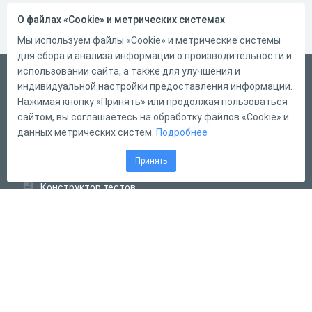
О файлах «Cookie» и метрических системах
Мы используем файлы «Cookie» и метрические системы
для сбора и анализа информации о производительности и
использовании сайта, а также для улучшения и
Русский
индивидуальной настройки предоставления информации.
Справка
Нажимая кнопку «Принять» или продолжая пользоваться
сайтом, вы соглашаетесь на обработку файлов «Cookie» и
Форма обратной связи
данных метрических систем.
Подробнее
Контакты
Принять
Тарифы
Конструктор тестов
Конструктор опросов
Конструктор кроссвордов
Диалоговые тренажёры
Комплексные задания
Система Дистанционного Обучения