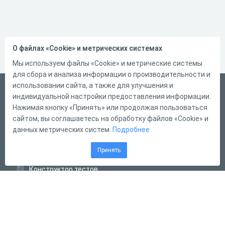
О файлах «Cookie» и метрических системах
Мы используем файлы «Cookie» и метрические системы
для сбора и анализа информации о производительности и
использовании сайта, а также для улучшения и
Русский
индивидуальной настройки предоставления информации.
Справка
Нажимая кнопку «Принять» или продолжая пользоваться
сайтом, вы соглашаетесь на обработку файлов «Cookie» и
Форма обратной связи
данных метрических систем.
Подробнее
Контакты
Принять
Тарифы
Конструктор тестов
Конструктор опросов
Конструктор кроссвордов
Диалоговые тренажёры