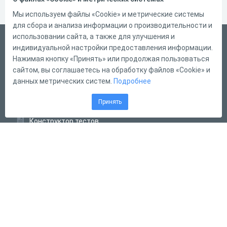
Мы используем файлы «Cookie» и метрические системы
для сбора и анализа информации о производительности и
использовании сайта, а также для улучшения и
Русский
индивидуальной настройки предоставления информации.
Справка
Нажимая кнопку «Принять» или продолжая пользоваться
сайтом, вы соглашаетесь на обработку файлов «Cookie» и
Форма обратной связи
данных метрических систем.
Подробнее
Контакты
Принять
Тарифы
Конструктор тестов
Конструктор опросов
Конструктор кроссвордов
Диалоговые тренажёры
Комплексные задания
Система Дистанционного Обучения