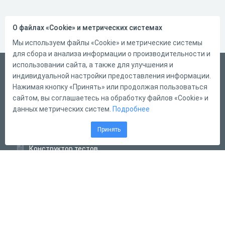
О файлах «Cookie» и метрических системах
Мы используем файлы «Cookie» и метрические системы
для сбора и анализа информации о производительности и
использовании сайта, а также для улучшения и
Русский
индивидуальной настройки предоставления информации.
Справка
Нажимая кнопку «Принять» или продолжая пользоваться
сайтом, вы соглашаетесь на обработку файлов «Cookie» и
Форма обратной связи
данных метрических систем.
Подробнее
Контакты
Принять
Тарифы
Конструктор тестов
Конструктор опросов
Конструктор кроссвордов
Диалоговые тренажёры
Комплексные задания