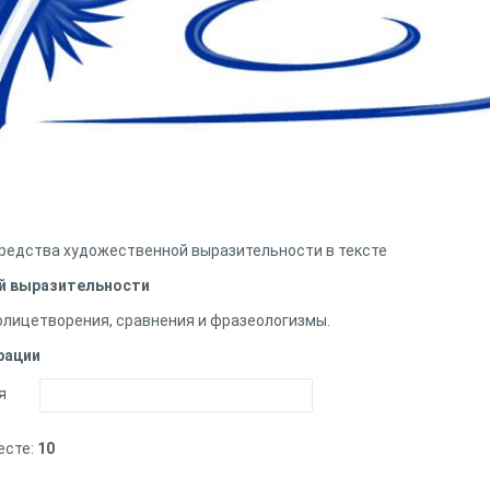
редства художественной выразительности в тексте
й выразительности
олицетворения, сравнения и фразеологизмы.
рации
я
есте:
10