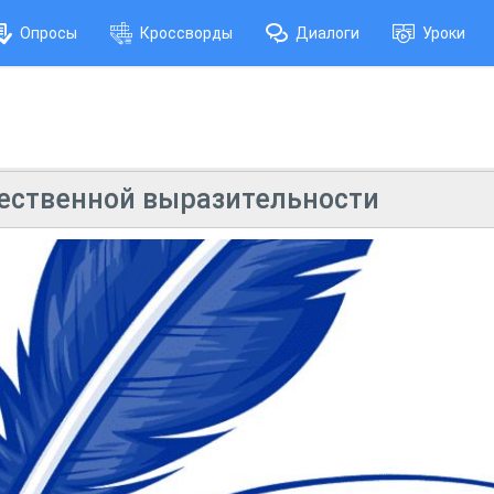
Опросы
Кроссворды
Диалоги
Уроки
ественной выразительности