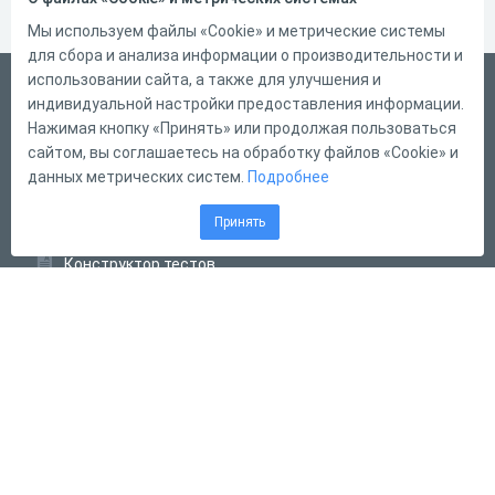
Мы используем файлы «Cookie» и метрические системы
для сбора и анализа информации о производительности и
использовании сайта, а также для улучшения и
Русский
индивидуальной настройки предоставления информации.
Справка
Нажимая кнопку «Принять» или продолжая пользоваться
сайтом, вы соглашаетесь на обработку файлов «Cookie» и
Форма обратной связи
данных метрических систем.
Подробнее
Контакты
Принять
Тарифы
Конструктор тестов
Конструктор опросов
Конструктор кроссвордов
Диалоговые тренажёры
Комплексные задания
Система Дистанционного Обучения