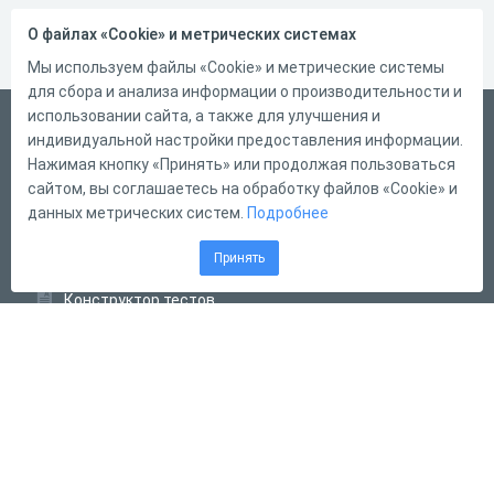
О файлах «Cookie» и метрических системах
Мы используем файлы «Cookie» и метрические системы
для сбора и анализа информации о производительности и
использовании сайта, а также для улучшения и
Русский
индивидуальной настройки предоставления информации.
Справка
Нажимая кнопку «Принять» или продолжая пользоваться
сайтом, вы соглашаетесь на обработку файлов «Cookie» и
Форма обратной связи
данных метрических систем.
Подробнее
Контакты
Принять
Тарифы
Конструктор тестов
Конструктор опросов
Конструктор кроссвордов
Диалоговые тренажёры
Комплексные задания
Система Дистанционного Обучения