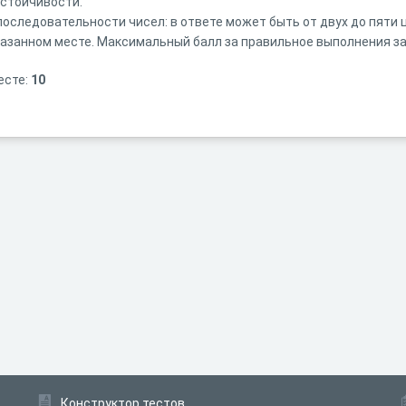
астойчивости.
последовательности чисел: в ответе может быть от двух до пяти 
казанном месте. Максимальный балл за правильное выполнения за
есте:
10
Конструктор тестов