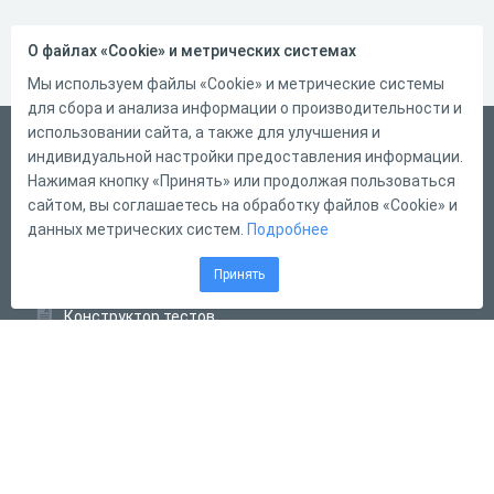
О файлах «Cookie» и метрических системах
Мы используем файлы «Cookie» и метрические системы
для сбора и анализа информации о производительности и
использовании сайта, а также для улучшения и
Русский
индивидуальной настройки предоставления информации.
Справка
Нажимая кнопку «Принять» или продолжая пользоваться
сайтом, вы соглашаетесь на обработку файлов «Cookie» и
Форма обратной связи
данных метрических систем.
Подробнее
Контакты
Принять
Тарифы
Конструктор тестов
Конструктор опросов
Конструктор кроссвордов
Диалоговые тренажёры
Комплексные задания
Система Дистанционного Обучения