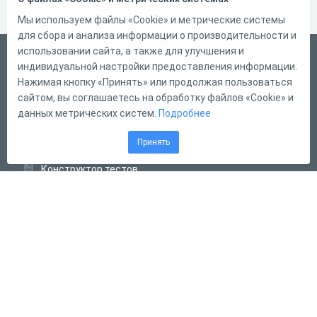
Мы используем файлы «Cookie» и метрические системы
для сбора и анализа информации о производительности и
использовании сайта, а также для улучшения и
Русский
индивидуальной настройки предоставления информации.
Справка
Нажимая кнопку «Принять» или продолжая пользоваться
сайтом, вы соглашаетесь на обработку файлов «Cookie» и
Форма обратной связи
данных метрических систем.
Подробнее
Контакты
Принять
Тарифы
Конструктор тестов
Конструктор опросов
Конструктор кроссвордов
Диалоговые тренажёры
Комплексные задания
Система Дистанционного Обучения