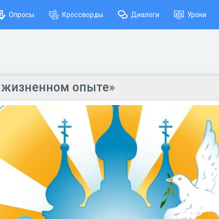
Опросы
Кроссворды
Диалоги
Уроки
 жизненном опыте»